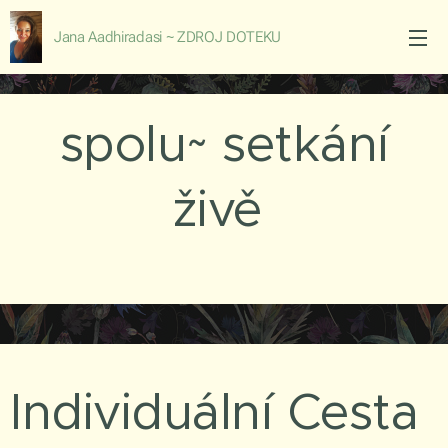
Jana Aadhiradasi ~ ZDROJ DOTEKU
spolu~ setkání
živě
Individuální Cesta