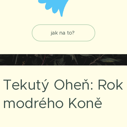
jak na to?
Tekutý Oheň: Rok
modrého Koně