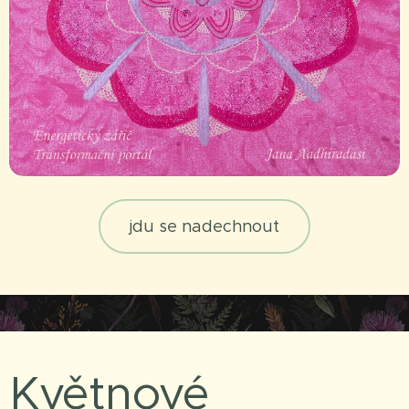
jdu se nadechnout
Květnové