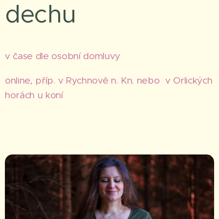
dechu
v čase dle osobní domluvy
online, příp. v Rychnově n. Kn. nebo v Orlických
horách u koní