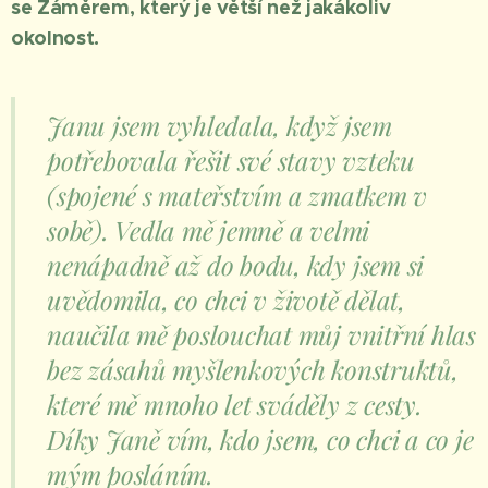
se Záměrem, který je větší než jakákoliv
okolnost.
Janu jsem vyhledala, když jsem
potřebovala řešit své stavy vzteku
(spojené s mateřstvím a zmatkem v
sobě). Vedla mě jemně a velmi
nenápadně až do bodu, kdy jsem si
uvědomila, co chci v životě dělat,
naučila mě poslouchat můj vnitřní hlas
bez zásahů myšlenkových konstruktů,
které mě mnoho let sváděly z cesty.
Díky Janě vím, kdo jsem, co chci a co je
mým posláním.