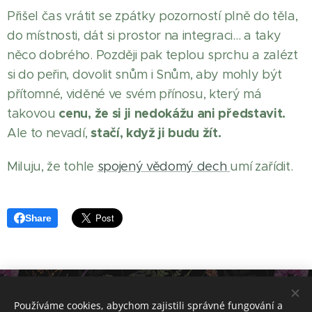
Přišel čas vrátit se zpátky pozorností plně do těla,
do místnosti, dát si prostor na integraci… a taky
něco dobrého. Později pak teplou sprchu a zalézt
si do peřin, dovolit snům i Snům, aby mohly být
přítomné, viděné ve svém přínosu, který má
cenu, že si ji nedokážu ani představit.
takovou
stačí, když ji budu žít.
Ale to nevadí,
Miluju, že tohle
spojený vědomý dech
umí zařídit.
Share
Používáme cookies, abychom zajistili správné fungování a