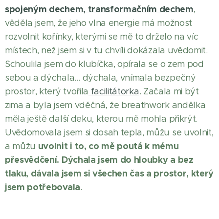
spojeným dechem, transformačním dechem
,
věděla jsem, že jeho vlna energie má možnost
rozvolnit kořínky, kterými se mě to drželo na víc
místech, než jsem si v tu chvíli dokázala uvědomit.
Schoulila jsem do klubíčka, opírala se o zem pod
sebou a dýchala… dýchala, vnímala bezpečný
prostor, který tvořila
facilitátorka
. Začala mi být
zima a byla jsem vděčná, že breathwork andělka
měla ještě další deku, kterou mě mohla přikrýt.
Uvědomovala jsem si dosah tepla, můžu se uvolnit,
uvolnit i to, co mě poutá k mému
a můžu
přesvědčení.
Dýchala jsem do hloubky a bez
tlaku, dávala jsem si všechen čas a prostor, který
jsem potřebovala
.