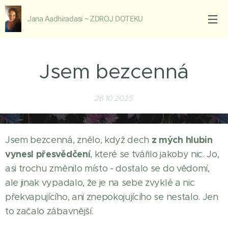
Jana Aadhiradasi ~ ZDROJ DOTEKU
Jsem bezcenná
26.10.2025
z mých hlubin
Jsem bezcenná, znělo, když dech
vynesl přesvědčení
, které se tvářilo jakoby nic. Jo,
asi trochu změnilo místo - dostalo se do vědomí,
ale jinak vypadalo, že je na sebe zvyklé a nic
překvapujícího, ani znepokojujícího se nestalo. Jen
to začalo zábavnější.