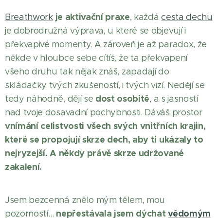
je aktivační praxe
Breathwork
, každá
cesta dechu
je dobrodružná výprava, u které se objevují i
překvapivé momenty. A zároveň je až paradox, že
někde v hloubce sebe cítíš, že ta překvapení
všeho druhu tak nějak znáš, zapadají do
skládačky tvých zkušeností, i tvých vizí. Nedějí se
dost osobitě
tedy náhodně, dějí se
, a s jasností
nad tvoje dosavadní pochybnosti. Dáváš prostor
vnímání celistvosti všech svých vnitřních krajin,
které se propojují skrze dech, aby ti ukázaly to
nejryzejší. A někdy právě skrze udržované
zakalení.
Jsem bezcenná znělo mým tělem, mou
nepřestávala jsem dýchat
vědomým
pozorností…