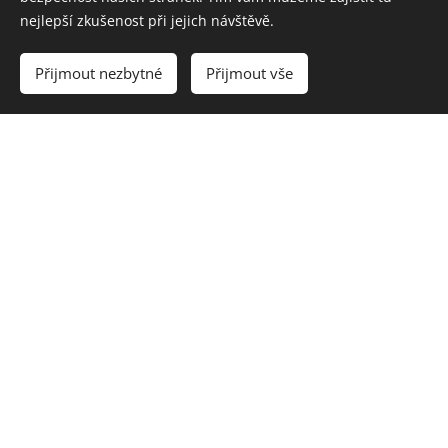
nejlepší zkušenost při jejich návštěvě.
... že smíš naslouchat vzkazům vlastní duše
Přijmout nezbytné
Přijmout vše
... že smíš uvolnit všechny pochybnosti, jestli
smíš
... že smíš uvolnit veškeré napětí, že se smíš
dosytit klidem, důvěrou a...
... že smíš být v bezpečí, ať jsi jakákoliv/jakýkoliv