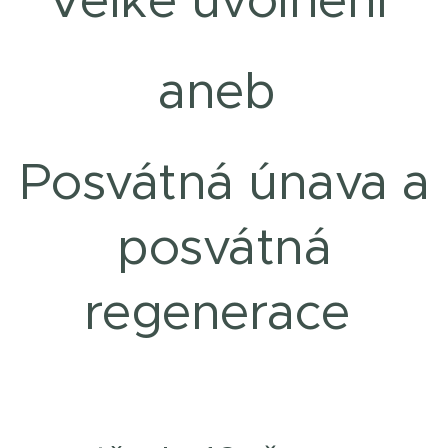
Velké uvolnění
aneb
Posvátná únava a
posvátná
regenerace