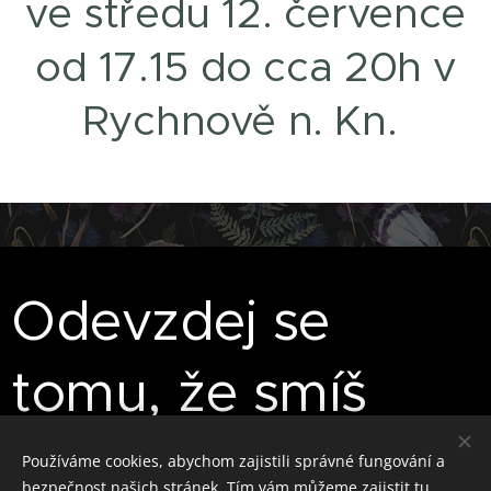
ve středu 12. července
od 17.15 do cca 20h v
Rychnově n. Kn.
Odevzdej se
tomu, že smíš
Používáme cookies, abychom zajistili správné fungování a
... že smíš naslouchat vzkazům vlastního těla
bezpečnost našich stránek. Tím vám můžeme zajistit tu